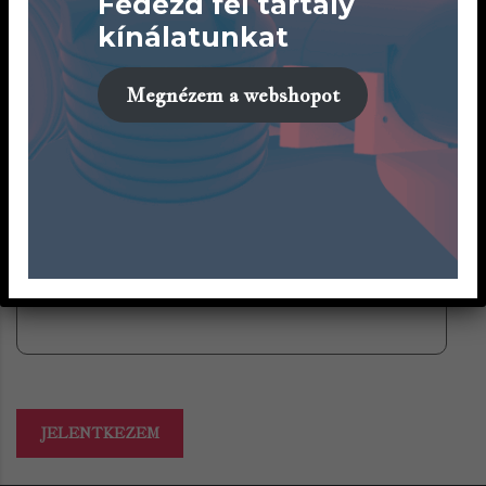
Fedezd fel tartály
kínálatunkat
Önéletrajz (PDF vagy Word, max. 5 MB)
Megnézem a webshopot
Üzenet / kísérőszöveg
JELENTKEZEM