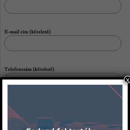
E-mail cím (kötelező)
Telefonszám (kötelező)
x
Pozíció, amire jelentkezik