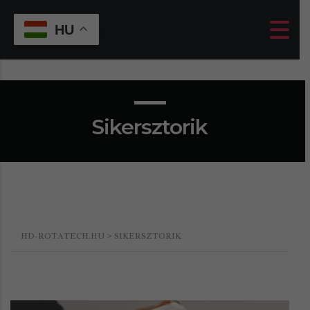
HU
Sikersztorik
HD-ROTATECH.HU
>
SIKERSZTORIK