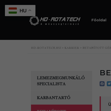
HU
Főoldal
HD-ROTATECH.HU
>
KARRIER
>
BETANÍTOTT GÉ
BE
LEMEZMEGMUNKÁLÓ
SPECIALISTA
KARBANTARTÓ
Ü