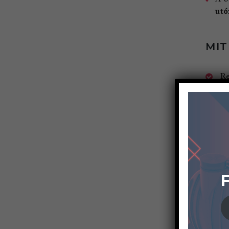
utó
MIT
Re
Be
Re
Re
ELŐ
F
Ha
Ha
Va