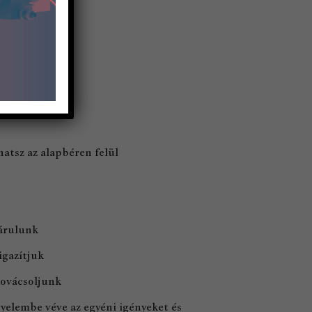
atsz az alapbéren felül
járulunk
gazítjuk​
kovácsoljunk
gyelembe véve az egyéni igényeket és