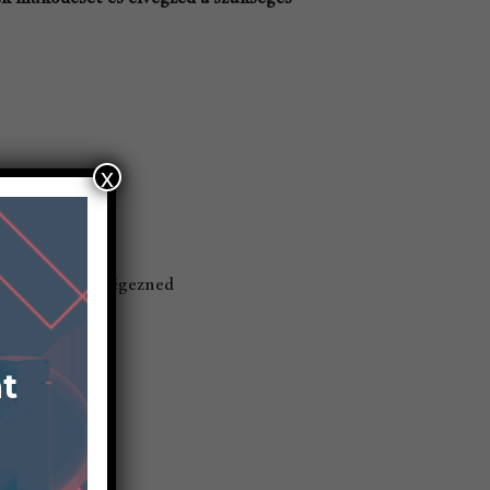
x
 munkát kell végezned
at
tás területén
ban