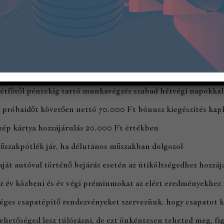
 középiskolai végzettséggel rendelkezel
T KÍNÁLUNK:
egegyezés szerinti fizetés és szakmai fejlődési lehetőség
étfőtől péntekig tartó munkavégzés szabad hétvégi napokkal
 próbaidőt követően nettó 70.000 Ft bónusz kiegészítés kaph
zép kártya hozzájárulás 20.000 Ft értékben
űszakpótlék jár, ha délutános műszakban dolgozol
aját autóval történő bejárás esetén az útiköltségedhez hozzá
z év közbeni és év végi prémiumokat az elért eredményekhez i
éges csapatépítő rendezvényeket szervezünk, hogy csapatot 
ehetőséged lesz túlórázni, de ezt önkéntesen teheted meg, fi