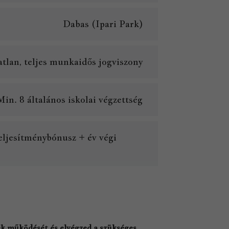
Dabas (Ipari Park)
tlan, teljes munkaidős jogviszony
Min. 8 általános iskolai végzettség
ljesítménybónusz + év végi
ek működését és elvégzed a szükséges