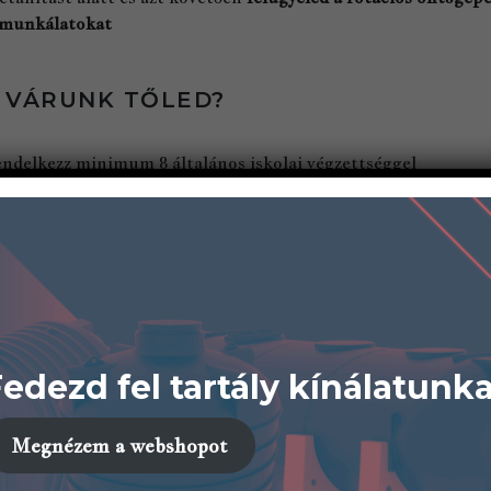
munkálatokat
 VÁRUNK TŐLED?
ndelkezz minimum 8 általános iskolai végzettséggel
osztás szerinti munkarendben kell dolgoznod
ndelkezz kitartó, pozitív hozzáállással
ndelkezz megfelelő fizikummal mert közepesen nehéz fizikai
NYT JELENT:
edezd fel tartály kínálatunk
 tapasztalatot szereztél a fémipari vagy műanyag termék gyár
Megnézem a webshopot
 van tapasztalatod az elektromos kéziszerszámok használatá
n targoncavezetői jogosítványod