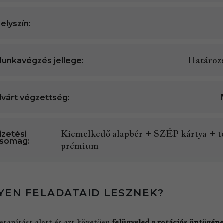
elyszín:
Határoza
unkavégzés jellege:
lvárt végzettség:
Kiemelkedő alapbér + SZÉP kártya + te
izetési
somag:
prémium
YEN FELADATAID LESZNEK?
etanítást alatt és azt követően
felügyeled a rotációs öntőgép