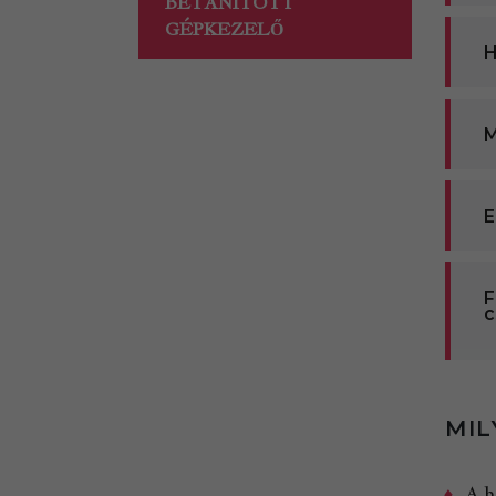
BETANÍTOTT
GÉPKEZELŐ
H
M
E
F
c
MIL
A b