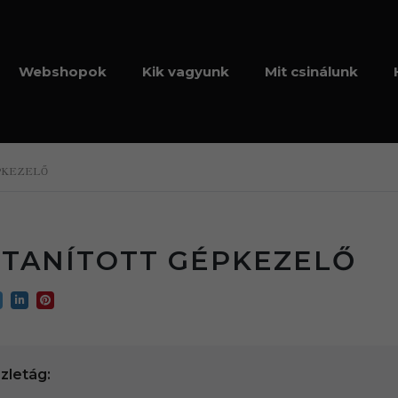
Webshopok
Kik vagyunk
Mit csinálunk
PKEZELŐ
TANÍTOTT GÉPKEZELŐ
zletág: