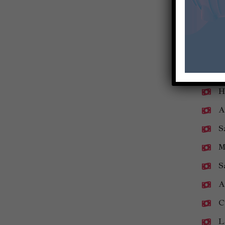
Ha
AMI
M
H
A
S
M
S
A
C
L